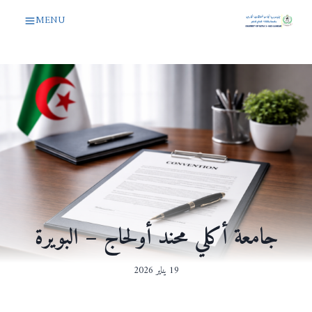
لتجاوز
MENU
لى
لمحتوى
جامعة أكلي محند أولحاج – البويرة
19 يناير 2026