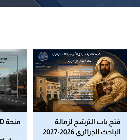
منحة DAAD الألمانية 2027
مركز تق
والإتصا
في إطار برامج التعاون الدولي والتبادل الجامعي،