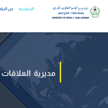
لتجاوز
لى
الرئيسية
عن النياب
لمحتوى