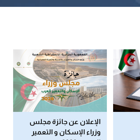
د
جلس
Programmes L’Oréal –
ير
UNESCO Pour les