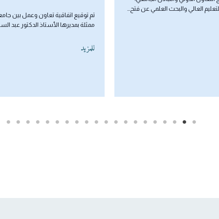
العرب – 2026
تم توقيع اتفاقية تعاون وعمل بين جامعة باتنة1
 الأستاذ الدكتور عبد السلام ضيف…
تبعا لمراسلة مديرية التعاون والتبادل 
إطار إطلاق جائزة مجلس وزراء الإسكان
العرب لسنة…
للمزيد