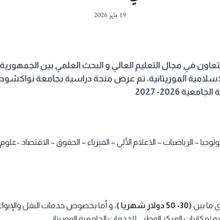
19 مايو 2026
لتعاون في مجال التعليم العالي و البحث العلمي بين الجمهورية 
إسلامية الموريتانية، تم عرض منحة دراسية بجامعة نواكشوط ا
ية 2026- 2027
يولوجيا – الرياضيات – الاعلام الألي – الفيزياء – الحقوق – الاقتصاد -علوم 
ما بين
(30- 50 دولار شهريا )
، و أما بخصوص خدمات النقل والإيوا
ه إمكانيات المركز الوطني للخدمات الجامعية الموريتاني