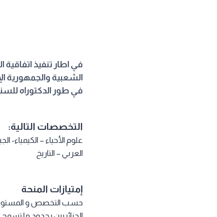
في اطار تنفيذ اتفاقية ا
الشعبية والجمهورية ال
في طور الدكتوراه للسنة الجامع
التخصصات التالية:
علوم الأحياء – الكيمياء- الج
العربي – التاريخ
إمتيازات المنحة
حسب التخصص و المستوى 
الجزائريين بحدود ما تسمح ب