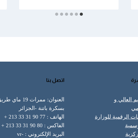
رة
اتصل بنا
يم العالي و
العنوان: ممرات 19 ماي ط
مي
بسكرة باتنة -الجزائر
ات الرقمية للوزارة
الهاتف : 77 90 31 33 213 +
رسمية
الفاكس : 80 90 31 33 213 +
ركزية
البريد الإلكتروني : vr-