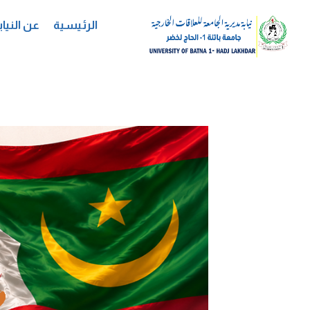
لتجاوز
لى
الرئيسية
عن النياب
لمحتوى