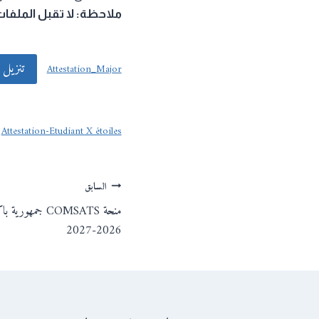
ملاحظة: لا تقبل الملفات 
تنزيل
Attestation_Major
Attestation-Etudiant X étoiles
تصفّح
السابق
منحة COMSATS جم
المقالات
2026-2027