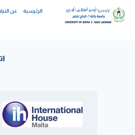
لتجاوز
لى
الرئيسية
عن النياب
لمحتوى
ات