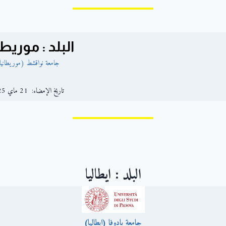
البلد : موريطا
جامعة نواقشط (موريطانيا
تاريخ الإمضاء: 21 ماي 2025
البلد : ايطاليا
جامعة بادوفا (ايطاليا)