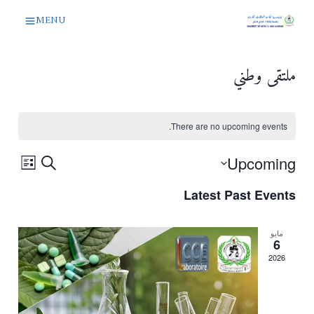
لتجاوز
MENU
لى
لمحتوى
ملتقى وطني
There are no upcoming events.
Events
vent
Upcoming
Search
List
Select
iews
Search
Latest Past Events
date.
ation
and
مايو
6
Views
2026
vigation