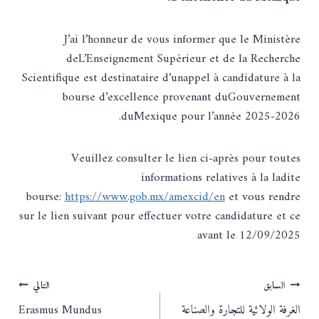
J’ai l’honneur de vous informer que le Ministère
deL’Enseignement Supérieur et de la Recherche
Scientifique est destinataire d’unappel à candidature à la
bourse d’excellence provenant duGouvernement
duMexique pour l’année 2025-2026.
Veuillez consulter le lien ci-après pour toutes
informations relatives à la ladite
bourse:
https://www.gob.mx/amexcid/en
et vous rendre
sur le lien suivant pour effectuer votre candidature et ce
avant le 12/09/2025
تصفّح
السابق
التالي
الغرفة الولائية للتجارة والصناعة
Erasmus Mundus