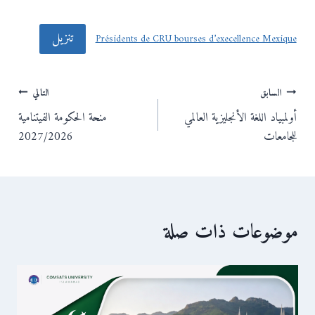
تنزيل
Présidents de CRU bourses d’execellence Mexique
تصفّح
السابق
التالي
أولمبياد اللغة الأنجليزية العالمي
منحة الحكومة الفيتنامية
المقالات
للجامعات
2027/2026
موضوعات ذات صلة