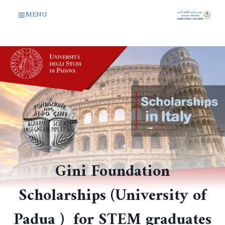
لتجاوز
MENU
لى
لمحتوى
Gini Foundation
Scholarships (University of
Padua ) for STEM graduates