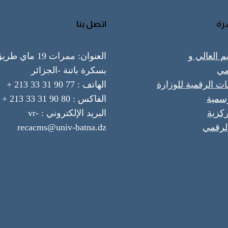
رة
اتصل بنا
يم العالي و
العنوان: ممرات 19 ماي ط
مي
بسكرة باتنة -الجزائر
ات الرقمية للوزارة
الهاتف : 77 90 31 33 213 +
رسمية
الفاكس : 80 90 31 33 213 +
ركزية
البريد الإلكتروني : vr-
لرقمي
recacms@univ-batna.dz