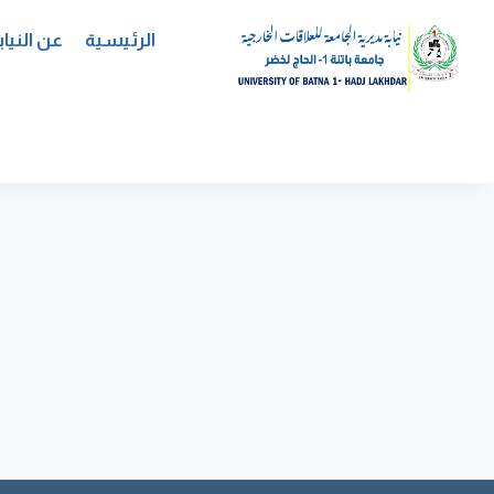
لتجاوز
لى
الرئيسية
عن النياب
لمحتوى