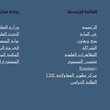
القائمة الرئيسية
روابط مباش
الرئيسية
وزارة التعل
عن النيابة
البحث العل
منح وتعاون
بوابة المنص
الشراكة
الجريدة ال
التظاهرات العلمية
المكتبة الم
تحسين المستوى
المستودع ا
+Erasmus
مركز تطوير المقاولاتية CDE
الطلبة الدوليين